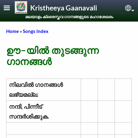
Skip to main content
Kristheeya Gaanavali
Sel
മലയാളം ക്രൈസ്തവ ഗാനങ്ങളുടെ മഹാശേഖരം
Breadcrumb
Home
Songs Index
ഊ-യിൽ തുടങ്ങുന്ന
ഗാനങ്ങൾ
നിലവില്‍ ഗാനങ്ങള്‍
ലഭ്യമല്ല.
നന്ദി, പിന്നീട്
സന്ദര്‍ശിക്കുക.