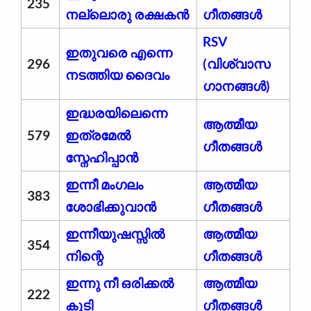
235
നല്ലൊരു രക്ഷകൻ
ഗീതങ്ങൾ
RSV
ഇതുവരെ എന്നെ
296
(വിശ്വാസ
നടത്തിയ ദൈവം
ഗാനങ്ങള്‍)
ഇദ്ധരയിലെന്നെ
ആത്മീയ
579
ഇത്രമേൽ
ഗീതങ്ങൾ
സ്നേഹിപ്പാൻ
ഇന്നീ മംഗലം
ആത്മീയ
383
ശോഭിക്കുവാൻ
ഗീതങ്ങൾ
ഇന്നീയുഷസ്സിൽ
ആത്മീയ
354
നിന്റെ
ഗീതങ്ങൾ
ഇന്നു നീ ഒരിക്കൽ
ആത്മീയ
222
കൂടി
ഗീതങ്ങൾ