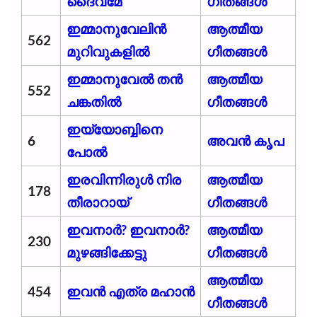
ദൈവമേ
ഗീതങ്ങൾ
ഇമ്മാനുവേലിൻ
ആത്മീയ
562
മുറിവുകളിൽ
ഗീതങ്ങൾ
ഇമ്മാനുവേൽ തൻ
ആത്മീയ
552
ചങ്കതിൽ
ഗീതങ്ങൾ
ഇയ്യോബ്ബിനെ
6
അവന്‍ കൃപ
പോൽ
ഇരവിന്നിരുൾ നിര
ആത്മീയ
178
തീരാറായ്
ഗീതങ്ങൾ
ഇവനാർ? ഇവനാർ?
ആത്മീയ
230
മുഴങ്ങിക്കേട്ടു
ഗീതങ്ങൾ
ആത്മീയ
454
ഇവൻ എത്ര മഹാൻ
ഗീതങ്ങൾ