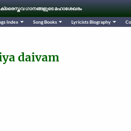
 ക്രൈസ്തവ ഗാനങ്ങളുടെ മഹാശേഖരം
ngs Index
Song Books
Lyricists Biography
Co
iya daivam