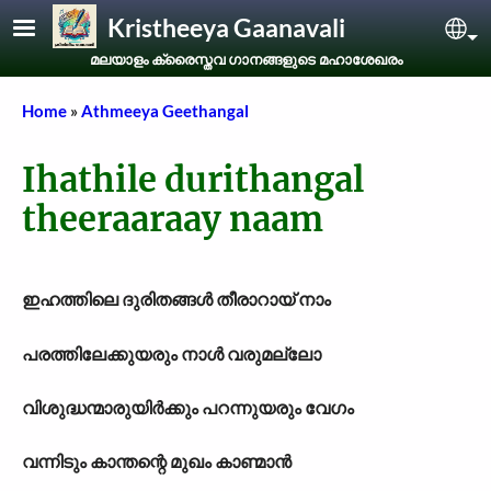
Skip to main content
Kristheeya Gaanavali
Sel
മലയാളം ക്രൈസ്തവ ഗാനങ്ങളുടെ മഹാശേഖരം
Breadcrumb
Home
Athmeeya Geethangal
Ihathile durithangal
theeraaraay naam
ഇഹത്തിലെ ദുരിതങ്ങൾ തീരാറായ് നാം
പരത്തിലേക്കുയരും നാൾ വരുമല്ലോ
വിശുദ്ധന്മാരുയിർക്കും പറന്നുയരും വേഗം
വന്നിടും കാന്തന്റെ മുഖം കാണ്മാൻ