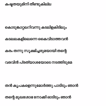
കഷ്ടതയുമിനി തീണ്ടുകില്ല
കൊടുങ്കാറ്റലറിവന്നു കടലിളകിടിലും
കടലലകളിലെന്നെ കൈവിടാത്തവൻ
കരം തന്നു സൂക്ഷിച്ചരുമയായി തന്റെ
വരവിൻ പ്രത്യാശയോടെ നടത്തിടുമേ
തൻ കൃപകളെന്നുമോർത്തു പാടിടും ഞാൻ
തന്റെ മുഖശോഭ നോക്കി ഓടിടും ഞാൻ