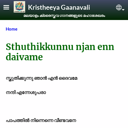
Skip to main content
Kristheeya Gaanavali
Sel
മലയാളം ക്രൈസ്തവ ഗാനങ്ങളുടെ മഹാശേഖരം
Breadcrumb
Home
Sthuthikkunnu njan enn
daivame
സ്തുതിക്കുന്നു ഞാന്‍ എന്‍ ദൈവമേ
നന്ദി എന്നേശുപരാ
പാപത്തില്‍ നിന്നെന്നെ വീണ്ടവനേ