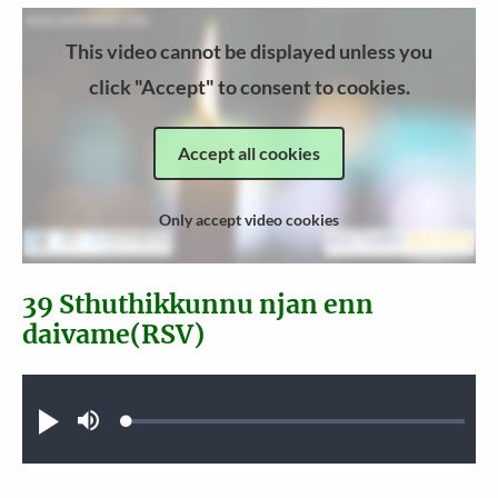
This video cannot be displayed unless you
click "Accept" to consent to cookies.
Accept all cookies
Only accept video cookies
39 Sthuthikkunnu njan enn
daivame(RSV)
Audio file
Loaded
:
Play
Mute
0.33%