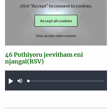
click "Accept" to consent to cookies.
Accept all cookies
Only accept video cookies
46 Puthiyoru jeevitham eni
njangal(RSV)
Audio file
Loaded
:
Play
Mute
0.27%