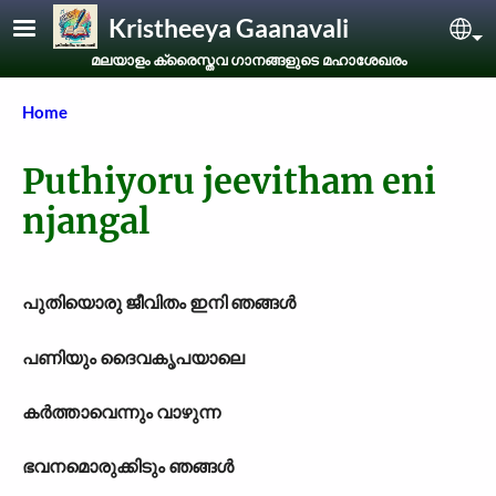
Skip to main content
Kristheeya Gaanavali
Sel
മലയാളം ക്രൈസ്തവ ഗാനങ്ങളുടെ മഹാശേഖരം
Breadcrumb
Home
Puthiyoru jeevitham eni
njangal
പുതിയൊരു ജീവിതം ഇനി ഞങ്ങള്‍
പണിയും ദൈവകൃപയാലെ
കര്‍ത്താവെന്നും വാഴുന്ന
ഭവനമൊരുക്കിടും ഞങ്ങള്‍