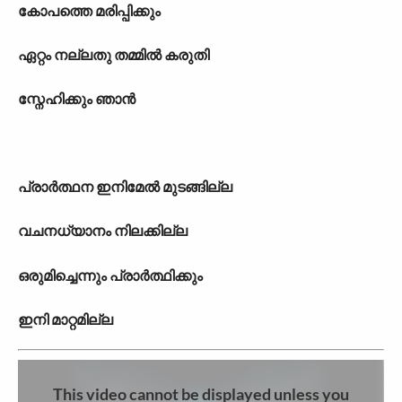
കോപത്തെ മരിപ്പിക്കും
ഏറ്റം നല്ലതു തമ്മില്‍ കരുതി
സ്നേഹിക്കും ഞാന്‍
പ്രാര്‍ത്ഥന ഇനിമേല്‍ മുടങ്ങില്ല
വചനധ‍്യാനം നിലക്കില്ല
ഒരുമിച്ചെന്നും പ്രാര്‍ത്ഥിക്കും
ഇനി മാറ്റമില്ല
This video cannot be displayed unless you