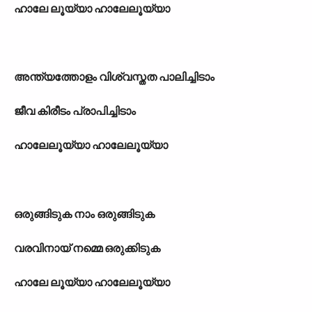
ഹാലേ ലൂയ്യാ ഹാലേലൂയ്യാ
അന്ത‍്യത്തോളം വിശ്വസ്തത പാലിച്ചിടാം
ജീവ കിരീടം പ്രാപിച്ചിടാം
ഹാലേലൂയ്യാ ഹാലേലൂയ്യാ
ഒരുങ്ങിടുക നാം ഒരുങ്ങിടുക
വരവിനായ് നമ്മെ ഒരുക്കിടുക
ഹാലേ ലൂയ്യാ ഹാലേലൂയ്യാ