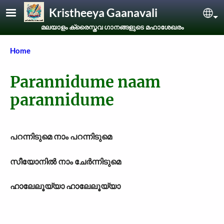
Skip to main content
Kristheeya Gaanavali
Sel
മലയാളം ക്രൈസ്തവ ഗാനങ്ങളുടെ മഹാശേഖരം
Breadcrumb
Home
Parannidume naam
parannidume
പറന്നിടുമെ നാം പറന്നിടുമെ
സീയോനില്‍ നാം ചേര്‍ന്നിടുമെ
ഹാലേലൂയ്യാ ഹാലേലൂയ്യാ