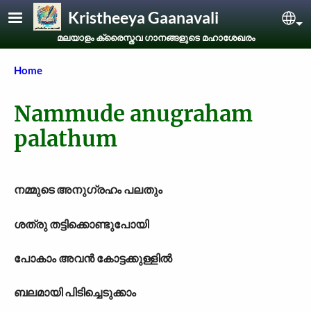
Skip to main content
Kristheeya Gaanavali
Sel
മലയാളം ക്രൈസ്തവ ഗാനങ്ങളുടെ മഹാശേഖരം
Breadcrumb
Home
Nammude anugraham
palathum
നമ്മുടെ അനുഗ്രഹം പലതും
ശത്രു തട്ടിക്കൊണ്ടുപോയി
പോകാം അവന്‍ കോട്ടക്കുള്ളില്‍
ബലമായി പിടിച്ചെടുക്കാം