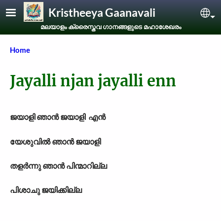
Skip to main content
Kristheeya Gaanavali
Sel
മലയാളം ക്രൈസ്തവ ഗാനങ്ങളുടെ മഹാശേഖരം
Breadcrumb
Home
Jayalli njan jayalli enn
ജയാളി ഞാന്‍ ജയാളി എന്‍
യേശുവില്‍ ഞാന്‍ ജയാളി
തളര്‍ന്നു ഞാന്‍ പിന്മാറില്ല
പിശാചു ജയിക്കില്ല