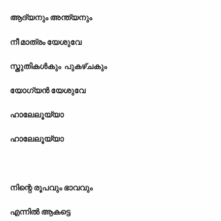
ആദ‍്യ
നും
അന്ത‍്യ
നും
നീ മാത്രം യേശുവേ
സ്തുതികള്‍
കും
പുകഴ്ച
കും
യോഗ‍്യന്‍ യേശുവേ
ഹാലേലൂയ്യാ
ഹാലേലൂയ്യാ
നിന്റെ രൂപവും ഭാവവും
എന്നില്‍ ആകട്ടെ