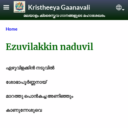
Skip to main content
Kristheeya Gaanavali
Sel
മലയാളം ക്രൈസ്തവ ഗാനങ്ങളുടെ മഹാശേഖരം
Breadcrumb
Home
Ezuvilakkin naduvil
ഏഴുവിളക്കിന്‍ നടുവില്‍
ശോഭാപൂര്‍ണ്ണനായ്
മാറത്തു പൊന്‍കച്ച അണിഞ്ഞും
കാണു
ന്നേശുവെ