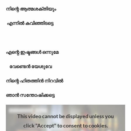
നിന്റെ ആത്മശക്തിയും
എന്നില്‍ കവിഞ്ഞിടട്ടെ
എന്റെ ഇഷ്ടങ്ങള്‍ ഒ
ന്നുമേ
വേണ്ടെന്‍ യേശുവേ
നിന്റെ ഹിതത്തിന്‍ നിറവില്‍
ഞാന്‍ സന്തോഷിക്കട്ടെ
This video cannot be displayed unless you
click "Accept" to consent to cookies.