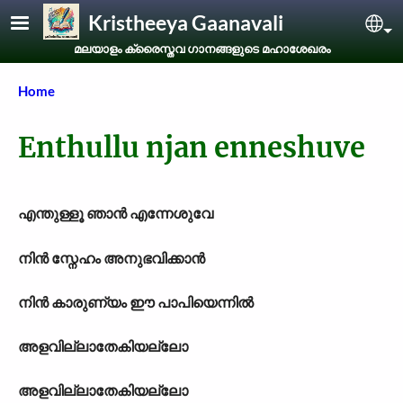
Skip to main content
Kristheeya Gaanavali
Sel
മലയാളം ക്രൈസ്തവ ഗാനങ്ങളുടെ മഹാശേഖരം
Breadcrumb
Home
Enthullu njan enneshuve
എന്തുള്ളൂ ഞാന്‍ എന്നേശുവേ
നിന്‍ സ്നേഹം അനുഭവിക്കാന്‍
നിന്‍ കാരുണ‍്യം ഈ പാപിയെന്നില്‍
അളവില്ലാതേകിയല്ലോ
അളവില്ലാതേകിയല്ലോ