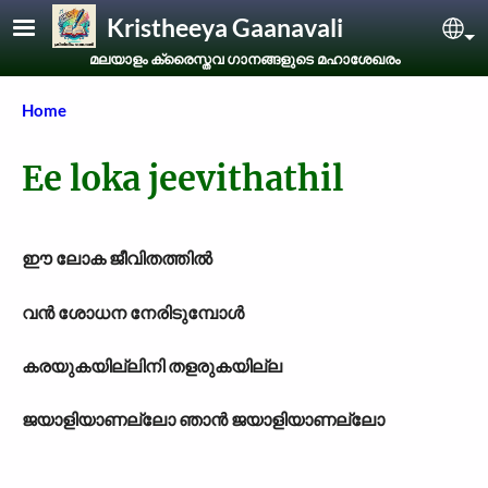
Skip to main content
Kristheeya Gaanavali
Sel
മലയാളം ക്രൈസ്തവ ഗാനങ്ങളുടെ മഹാശേഖരം
Breadcrumb
Home
Ee loka jeevithathil
ഈ ലോക ജീവിതത്തില്‍
വന്‍ ശോധന നേരിടുമ്പോള്‍
കരയുകയില്ലിനി തളരുകയില്ല
ജയാളിയാണല്ലോ
ഞാന്‍
ജ
യാളിയാണല്ലോ