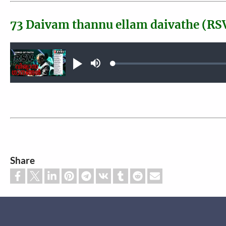
73 Daivam thannu ellam daivathe (RS
Audio file
Loaded
:
Play
Mute
0.31%
Share