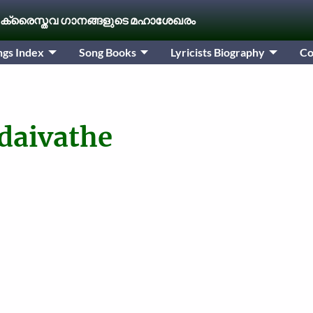
 ക്രൈസ്തവ ഗാനങ്ങളുടെ മഹാശേഖരം
ngs Index
Song Books
Lyricists Biography
Co
daivathe