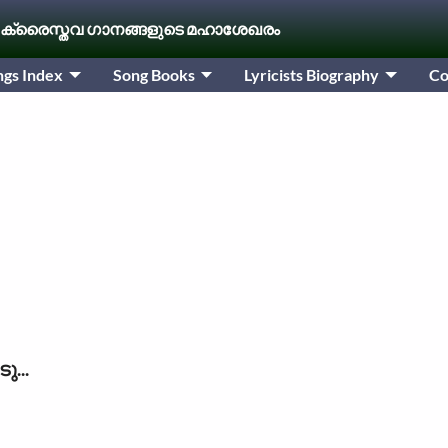
 ക്രൈസ്തവ ഗാനങ്ങളുടെ മഹാശേഖരം
ngs Index
Song Books
Lyricists Biography
Co
...