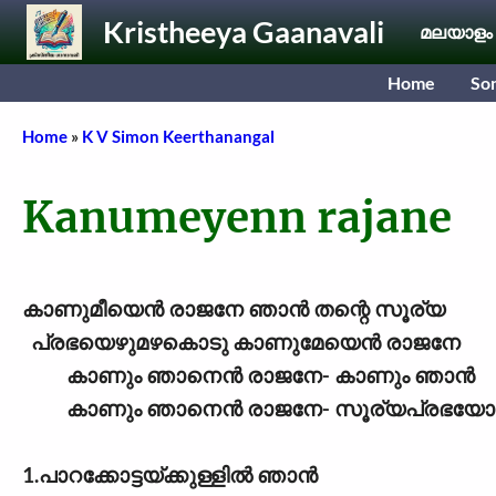
Skip to main content
Kristheeya Gaanavali
മലയാളം
Home
So
Breadcrumb
Home
K V Simon Keerthanangal
Kanumeyenn rajane
കാണുമീയെൻ രാജനേ ഞാൻ തന്റെ സൂര്യ
പ്രഭയെഴുമഴകൊടു കാണുമേയെൻ രാജനേ
കാണും ഞാനെൻ രാജനേ- കാണും ഞാൻ
കാണും ഞാനെൻ രാജനേ- സൂര്യപ്രഭയോടു
1.പാറക്കോട്ടയ്ക്കുള്ളിൽ ഞാൻ