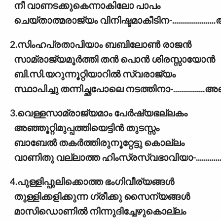
നീ വാണടക്കുകെന്നാകിലോ പാപം
ചെയ്താത്മരാജ്യം വിനിഷ്ടമാകീടിന-...................
2.സിംഹപ്രതാപിയാം ബബിലോൺ രാജൻ
സാമ്രാജ്യമൂർത്തി തൻ പൊൻ ശിരസ്സായോൻ
ബി.സി.യറുന്നൂറ്റിയാറിൽ സ്വരാജ്യം
സ്ഥാപിച്ചു തന്നിച്ഛപോലെ നടത്തിനാ-...............
3.വെള്ളസാമ്രാജ്യമാം പേർഷ്യഭല്ലകം
അഞ്ഞൂറ്റിമുപ്പത്തിയെട്ടിൻ തുടസ്സം
ബാബേൽ തകർത്തിരുനൂറ്റേട്ടു കൊല്ലം
വാണിതു വല്ലാത്ത ഹിംസ്രസ്വഭാവിയാ-...........
4.പുള്ളിപ്പുലിക്കൊത്ത ഭംഗിവീര്യങ്ങൾ
തുള്ളിക്കളിക്കുന്ന ഗ്രീക്കു സൈന്യങ്ങൾ
മാസിഡൊണിൽ നിന്നുദിച്ചേഴുകൊല്ലം