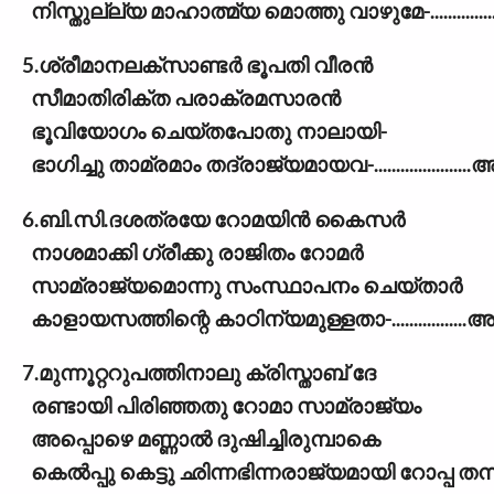
നിസ്തുല്ല്യ മാഹാത്മ്യ മൊത്തു വാഴുമേ-............
5.ശ്രീമാനലക്സാണ്ടർ ഭൂപതി വീരൻ
സീമാതിരിക്ത പരാക്രമസാരൻ
ഭൂവിയോഗം ചെയ്തപോതു നാലായി-
ഭാഗിച്ചു താമ്രമാം തദ്രാജ്യമായവ-....................
6.ബി.സി.ദശത്രയേ റോമയിൻ കൈസർ
നാശമാക്കി ഗ്രീക്കു രാജിതം റോമർ
സാമ്രാജ്യമൊന്നു സംസ്ഥാപനം ചെയ്താർ
കാളായസത്തിന്റെ കാഠിന്യമുള്ളതാ-................
7.മുന്നൂറ്ററുപത്തിനാലു ക്രിസ്താബ് ദേ
രണ്ടായി പിരിഞ്ഞതു റോമാ സാമ്രാജ്യം
അപ്പൊഴെ മണ്ണാൽ ദുഷിച്ചിരുമ്പാകെ
കെൽപ്പു കെട്ടു ഛിന്നഭിന്നരാജ്യമായി റോപ്പ തന