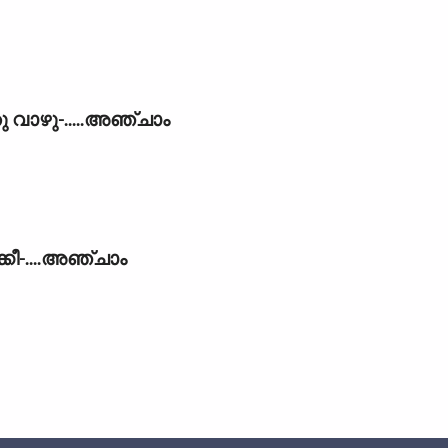
 വാഴു-.....അഞ്ചാം
കീ-....അഞ്ചാം