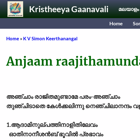
Skip to main content
Kristheeya Gaanavali
മലയാളം
Home
So
Breadcrumb
Home
K V Simon Keerthanangal
Anjaam raajithamun
അഞ്ചാം രാജിതമുണ്ടാമേ പരം-അഞ്ചാം
തുഞ്ചിടാതെ കേൾക്കലിന്നു നെഞ്ചിലാനന്ദം വള
1.ആദാമിനുല്പത്തിനാളിതിലേവം
ഓതിനാനീശൻബ് ഭൂവിൽ പ്രഭാവം