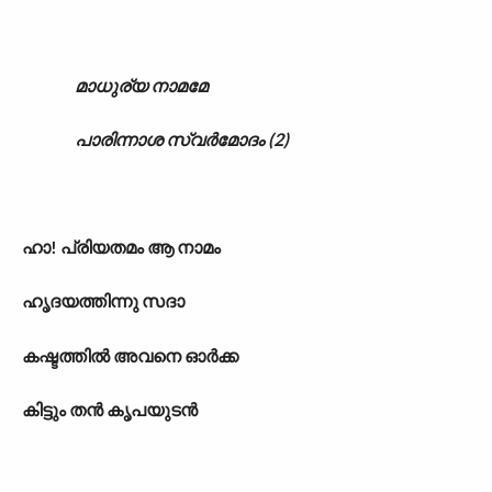
മാധുര്യ നാമമേ
പാരിന്നാശ സ്വർമോദം (2)
ഹാ! പ്രിയതമം ആ നാമം
ഹൃദയത്തിന്നു സദാ
കഷ്ടത്തിൽ അവനെ ഓർക്ക
കിട്ടും തൻ കൃപയുടൻ