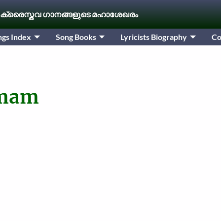
 ക്രൈസ്തവ ഗാനങ്ങളുടെ മഹാശേഖരം
ngs Index
Song Books
Lyricists Biography
Co
amam