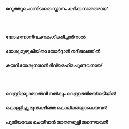
മറുത്തുചൊന്നിടാതെ സ്നാനം കഴിക്ക സമ്മതമായ്
യോഹന്നാനീവചനമംഗീകരിച്ചതിനാൽ
യേശു മുഴുകിയിതാ യോർദ്ദാൻ നദീജലത്തിൽ
കയറി യേശുനാഥൻ ദിവ്യമഹിമ പൂണ്ടവനായ്
വെള്ളിക്കു തോൽവി നൽകും വെള്ളത്തിരയ്ക്കടിയിൽ
കൊള്ളിച്ചു മുൻകഴിഞ്ഞ കൊല്ലങ്ങളാകെയവൻ
പുതിയവേല ചെയ്‌വാൻ താതനരുളി തന്നെയവൻ