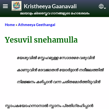
Skip to main content
Kristheeya Gaanavali
Sel
മലയാളം ക്രൈസ്തവ ഗാനങ്ങളുടെ മഹാശേഖരം
Breadcrumb
Home
Athmeeya Geethangal
Yesuvil snehamulla
യേശുവിൽ സ്നേഹമുള്ള സോദരരേ വരുവിൻ
കാണുവിൻ ദേവജാതൻ യോർദ്ദാൻ നദീജലത്തിൽ
നിമജ്ജനം കഴിപ്പാൻ വന്ന ചരിതമോർത്തിടുവിൻ
സ്നാപകയോഹന്നാനാൽ സ്നാനം പ്രതിഗ്രഹിപ്പാൻ