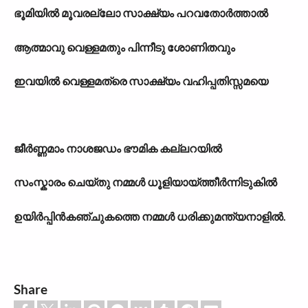
ഭൂമിയിൽ മൂവരല്ലോ സാക്ഷ്യം പറവതോർത്താൽ
ആത്മാവു വെള്ളമതും പിന്നീടു ശോണിതവും
ഇവയിൽ വെള്ളമത്രെ സാക്ഷ്യം വഹിപ്പതിസ്സമയെ
ജീർണ്ണമാം നാശജഡം ഭൗമിക കല്ലറയിൽ
സംസ്കാരം ചെയ്തു നമ്മൾ ധൂളിയായ്ത്തീർന്നിടുകിൽ
ഉയിർപ്പിൻകഞ്ചുകത്തെ നമ്മൾ ധരിക്കുമന്ത്യനാളിൽ.
Share