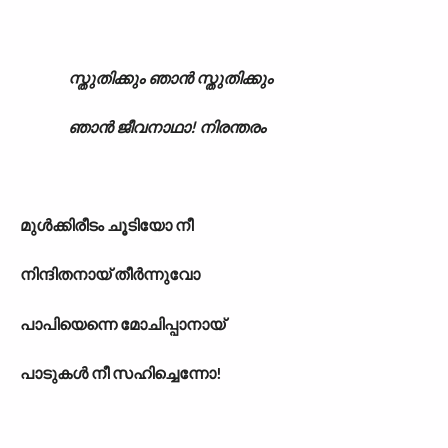
സ്തുതിക്കും ഞാൻ സ്തുതിക്കും
ഞാൻ ജീവനാഥാ! നിരന്തരം
മുൾക്കിരീടം ചൂടിയോ നീ
നിന്ദിതനായ് തീർന്നുവോ
പാപിയെന്നെ മോചിപ്പാനായ്
പാടുകൾ നീ സഹിച്ചെന്നോ!