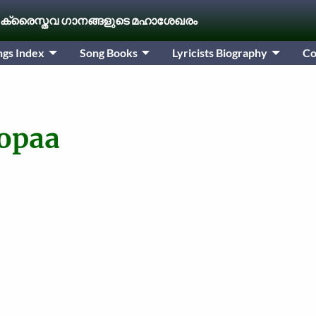
 ക്രൈസ്തവ ഗാനങ്ങളുടെ മഹാശേഖരം
ngs Index
Song Books
Lyricists Biography
Co
opaa