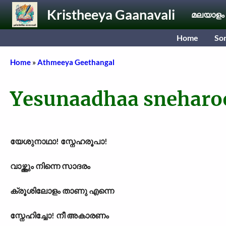
Skip to main content
Kristheeya Gaanavali
മലയാളം
Home
So
Breadcrumb
Home
Athmeeya Geethangal
Yesunaadhaa sneharo
യേശുനാഥാ! സ്നേഹരൂപാ!
വാഴ്ത്തും നിന്നെ സാദരം
ക്രൂശിലോളം താണു എന്നെ
സ്നേഹിച്ചോ! നീ അകാരണം