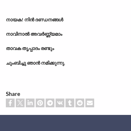
നായക! നിൻ ദണ്ഡനങ്ങൾ
നാവിനാൽ അവർണ്ണ്യമാം
താവക തൃപ്പാദം രണ്ടും
ചുംബിച്ചു ഞാൻ നമിക്കുന്നു.
Share