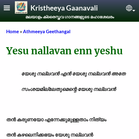
Skip to main content
Kristheeya Gaanavali
Sel
മലയാളം ക്രൈസ്തവ ഗാനങ്ങളുടെ മഹാശേഖരം
Breadcrumb
Home
Athmeeya Geethangal
Yesu nallavan enn yeshu
യേശു നല്ലവൻ എൻ യേശു നല്ലവൻ അതേ
സംശയമില്ലേതുമെന്റെ യേശു നല്ലവൻ
തൻ കരുണയോ എന്നേക്കുമുള്ളതാം നിത്യം
തൻ കഴലെനിക്കഭയം യേശു നല്ലവൻ