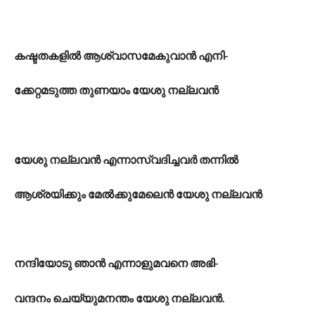
കഷ്ടതകളിൽ ആശ്വാസമേകുവാൻ എനി-
ക്കേറ്റമടുത്ത തുണയാം യേശു നല്ലവൻ
യേശു നല്ലവൻ എന്നാസ്വദിച്ചവർ തന്നിൽ
ആശ്രയിക്കും മേൽക്കുമേലെൻ യേശു നല്ലവൻ
നന്ദിയോടു ഞാൻ എന്നാളുമവനെ അഭി-
വന്ദനം ചെയ്യുമനന്തം യേശു നല്ലവൻ.