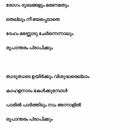
രോഗം ദുഃഖങ്ങളും മരണമതും
തെല്ലും നീ ഭയപ്പെടാതെ
ദേഹം മണ്ണോടു ചേർന്നെന്നാലും
രൂപാന്തരം പ്രാപിക്കും
ഝടുഝടെ ഉയിർക്കും വിശുദ്ധരെല്ലാം
കാഹളനാദം കേൾക്കുമ്പോൾ
പാരിൽ പാർത്തിടും നാം അന്നാളിൽ
രൂപാന്തരം പ്രാപിക്കും