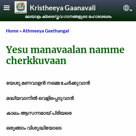
Skip to main content
Kristheeya Gaanavali
Sel
മലയാളം ക്രൈസ്തവ ഗാനങ്ങളുടെ മഹാശേഖരം
Breadcrumb
Home
Athmeeya Geethangal
Yesu manavaalan namme
cherkkuvaan
യേശു മണവാളൻ നമ്മെ ചേർക്കുവാൻ
മദ്ധ്യവാനിൽ വെളിപ്പെടുവാൻ
കാലം ആസന്നമായ് പ്രിയരെ
ഒരുങ്ങാം വിശുദ്ധിയോടെ