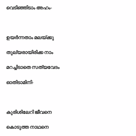
വെടിഞ്ഞിടാം അഹം-
ഉയർന്നതാം മലയ്ക്കു
തുല്യരായിരിക്ക നാം
മറച്ചിടാതെ സത്യവേദം
ഓതിടാമിനി-
കുരിശിലേറി ജീവനെ
കൊടുത്ത നാഥനെ