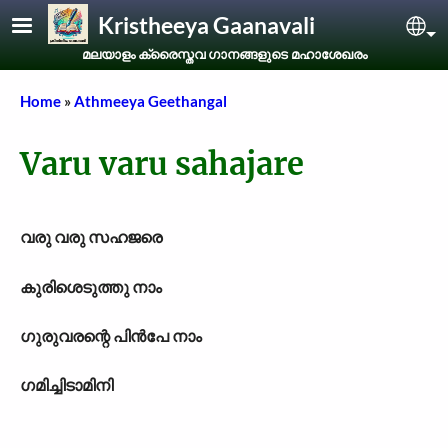
Skip to main content
Kristheeya Gaanavali
Sel
മലയാളം ക്രൈസ്തവ ഗാനങ്ങളുടെ മഹാശേഖരം
Breadcrumb
Home
Athmeeya Geethangal
Varu varu sahajare
വരു വരു സഹജരെ
കുരിശെടുത്തു നാം
ഗുരുവരന്റെ പിൻപേ നാം
ഗമിച്ചിടാമിനി