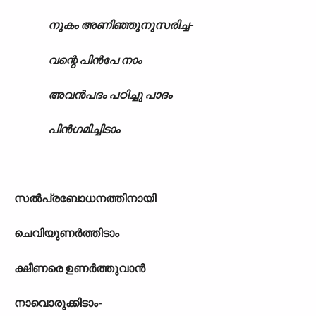
നുകം അണിഞ്ഞുനുസരിച്ച-
വന്റെ പിൻപേ നാം
അവൻപദം പഠിച്ചു പാദം
പിൻഗമിച്ചിടാം
സൽപ്രബോധനത്തിനായി
ചെവിയുണർത്തിടാം
ക്ഷീണരെ ഉണർത്തുവാൻ
നാവൊരുക്കിടാം-