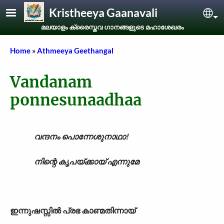
Skip to main content
Kristheeya Gaanavali
Sel
മലയാളം ക്രൈസ്തവ ഗാനങ്ങളുടെ മഹാശേഖരം
Breadcrumb
Home
Athmeeya Geethangal
Vandanam
ponnesunaadhaa
വന്ദനം പൊന്നേശുനാഥാ!
നിന്റെ കൃപയ്ക്കായ് എന്നുമേ
ഇന്നുഷസ്സിൽ പ്രഭ കാണ്മതിന്നായ്