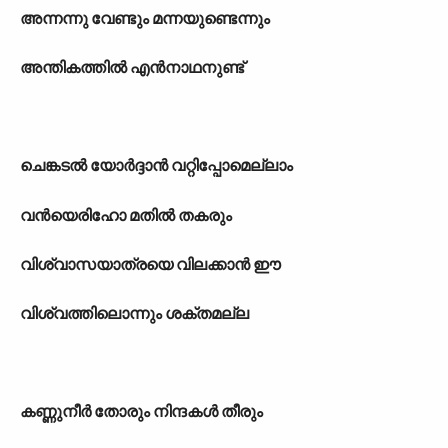
അന്നന്നു വേണ്ടും മന്നയുണ്ടെന്നും
അന്തികത്തിൽ എൻനാഥനുണ്ട്
ചെങ്കടൽ യോർദ്ദാൻ വറ്റിപ്പോമെല്ലാം
വൻയെരിഹോ മതിൽ തകരും
വിശ്വാസയാത്രയെ വിലക്കാൻ ഈ
വിശ്വത്തിലൊന്നും ശക്തമല്ല
കണ്ണുനീർ തോരും നിന്ദകൾ തീരും