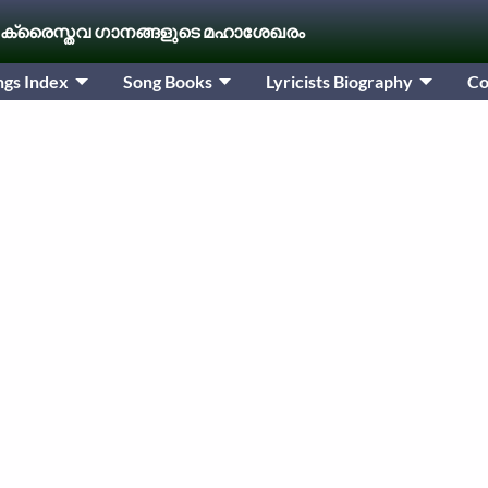
 ക്രൈസ്തവ ഗാനങ്ങളുടെ മഹാശേഖരം
ngs Index
Song Books
Lyricists Biography
Co