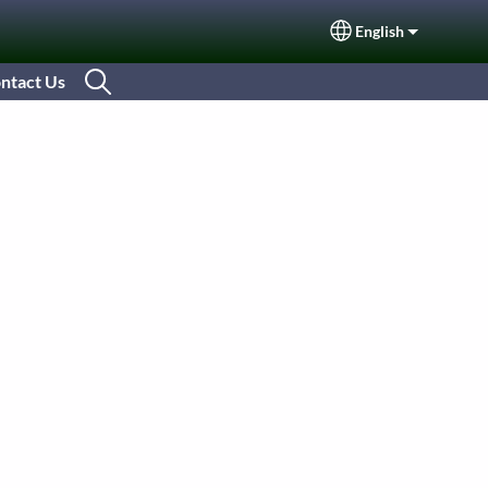
English
Select your langu
ntact Us