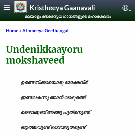
Skip to main content
Kristheeya Gaanavali
Sel
മലയാളം ക്രൈസ്തവ ഗാനങ്ങളുടെ മഹാശേഖരം
Breadcrumb
Home
Athmeeya Geethangal
Undenikkaayoru
mokshaveed
ഉണ്ടെനിക്കായൊരു മോക്ഷവീട്
ഇണ്ടലകന്നു ഞാൻ വാഴുമങ്ങ്
ദൈവമുണ്ട് അങ്ങു പുത്രനുണ്ട്
ആത്മാവുണ്ട് ദൈവദൂതരുണ്ട്