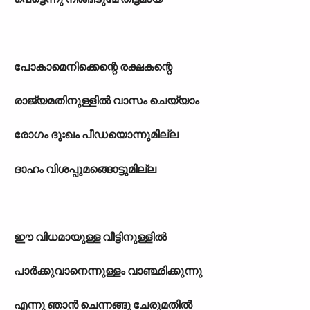
പോകാമെനിക്കെന്റെ രക്ഷകന്റെ
രാജ്യമതിനുള്ളിൽ വാസം ചെയ്യാം
രോഗം ദുഃഖം പീഡയൊന്നുമില്ല
ദാഹം വിശപ്പുമങ്ങൊട്ടുമില്ല
ഈ വിധമായുള്ള വീട്ടിനുള്ളിൽ
പാർക്കുവാനെന്നുള്ളം വാഞ്ഛിക്കുന്നു
എന്നു ഞാൻ ചെന്നങ്ങു ചേരുമതിൽ