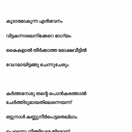
കൂടാരമാകുന്ന എൻഭവനം
വിട്ടകന്നാലെനിക്കേറെ ഭാഗ്യം
കൈകളാൽ തീർക്കാത്ത മോക്ഷവീട്ടിൽ
വേഗമായിട്ടങ്ങു ചെന്നുചേരും
കർത്തനേശു തന്റെ പൊൻകരത്താൽ
ചേർത്തിടുമായതിലെന്നെയന്ന്
ഒട്ടുനാൾ കണ്ണുനീർപെട്ടതെല്ലാം
പെട്ടെന്നു നീങ്ങിടുമേ തിട്ടമായ്