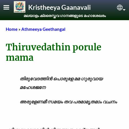
Skip to main content
Kristheeya Gaanavali
Sel
മലയാളം ക്രൈസ്തവ ഗാനങ്ങളുടെ മഹാശേഖരം
Breadcrumb
Home
Athmeeya Geethangal
Thiruvedathin porule
mama
തിരുവേദത്തിൻ പൊരുളേ മമ ഗുരുവായ
മഹേശജനേ
അരുളേണമീ സമയം തവ പരമാമൃതമാം വചനം