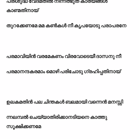
പരിശുദ്ധ വേദമതിൽ നിന്നത്ഭുത കാര്യങ്ങൾ
കാണ്മതിനായ്
തുറക്കേണമേ മമ കൺകൾ നീ കൃപയോടു പരാപരനേ
പരമാവിയിൻ വരമേകണം വിരവോടെയീ ദാസനു നീ
പരമാനന്ദകരമാം മൊഴി പരിചോടു ഗ്രഹിപ്പതിനായ്
ഉലകമതിൻ പല ചിന്തകൾ ബലമായി വന്നെൻ മനസ്സി
ന്നലമ്പൽ ചെയ്യാതിരിക്കാനടിയനെ കാത്തു
സൂക്ഷിക്കണമേ