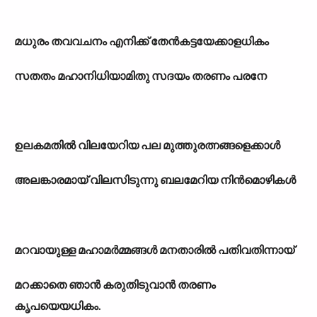
മധുരം തവവചനം എനിക്ക് തേൻകട്ടയേക്കാളധികം
സതതം മഹാനിധിയാമിതു സദയം തരണം പരനേ
ഉലകമതിൽ വിലയേറിയ പല മുത്തുരത്നങ്ങളെക്കാൾ
അലങ്കാരമായ് വിലസിടുന്നു ബലമേറിയ നിൻമൊഴികൾ
മറവായുള്ള മഹാമർമ്മങ്ങൾ മനതാരിൽ പതിവതിന്നായ്
മറക്കാതെ ഞാൻ കരുതിടുവാൻ തരണം
കൃപയെയധികം.