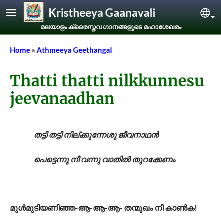
Skip to main content
Kristheeya Gaanavali
Sel
മലയാളം ക്രൈസ്തവ ഗാനങ്ങളുടെ മഹാശേഖരം
Breadcrumb
Home
Athmeeya Geethangal
Thatti thatti nilkkunnesu
jeevanaadhan
തട്ടി തട്ടി നില്ക്കുന്നേശു ജീവനാഥൻ
പെട്ടെന്നു നീ വന്നു വാതിൽ തുറക്കേണം
മുൾമുടിയണിഞ്ഞ-ആ-ആ-ആ- തന്മുഖം നീ കാൺക!