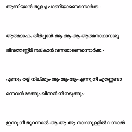
ആണിയാൽ തുളച്ച പാണിയാണെന്നൊർക്ക!-
ആത്മദാഹം തീർപ്പാൻ-ആ-ആ-ആ-ആത്മനാഥനേശു
ജീവത്തണ്ണീർ നല്കാൻ വന്നതാണെന്നൊർക്ക!-
എന്നും തട്ടി നില്ക്കും-ആ-ആ-ആ-എന്നു നീ എണ്ണേണ്ടാ
മന്നവൻ മടങ്ങും ഖിന്നൻ നീ നടുങ്ങും-
ഇന്നു നീ തുറന്നാൽ-ആ-ആ-ആ-നാഥനുള്ളിൽ വന്നാൽ