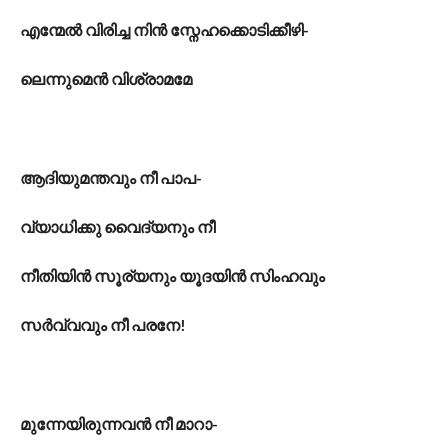
എന്മേൽ വിരിച്ച നിൻ സ്നേഹക്കൊടിക്കീഴി-
ലെന്നുമെൻ വിശ്രാമമേ
ആദിയുമന്തവും നീ പാപ-
വ്യാധിക്കു വൈദ്യനും നീ
നീതിയിൻ സൂര്യനും യൂദയിൻ സിംഹവും
സർവ്വവും നീ പരനേ!
മുന്നേയിരുന്നവൻ നീ മാറാ-