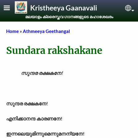
Skip to main content
Kristheeya Gaanavali
Sel
മലയാളം ക്രൈസ്തവ ഗാനങ്ങളുടെ മഹാശേഖരം
Breadcrumb
Home
Athmeeya Geethangal
Sundara rakshakane
സുന്ദര രക്ഷകനേ!
സുന്ദര രക്ഷകനേ!
എനിക്കാനന്ദ കാരണനേ!
ഇന്നലെയുമിന്നുമെന്നുമനന്യനേ!