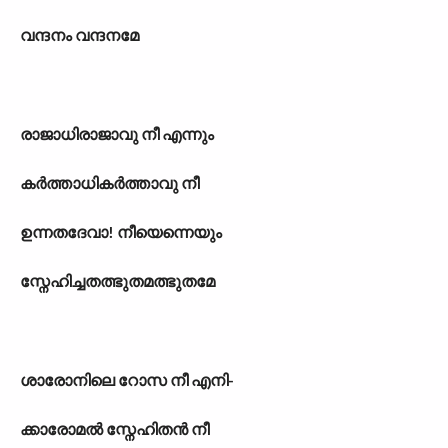
വന്ദനം വന്ദനമേ
രാജാധിരാജാവു നീ എന്നും
കർത്താധികർത്താവു നീ
ഉന്നതദേവാ! നീയെന്നെയും
സ്നേഹിച്ചതത്ഭുതമത്ഭുതമേ
ശാരോനിലെ റോസ നീ എനി-
ക്കാരോമൽ സ്നേഹിതൻ നീ