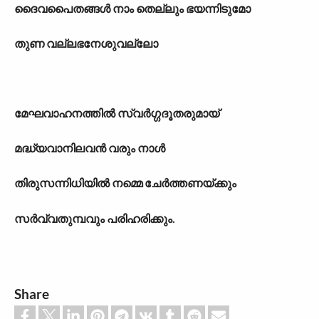
ദൈവപൈതങ്ങൾ നാം തെല്ലും ഭയന്നിടുമോ
തുണ വല്ലഭനേശുവല്ലോ
മേഘവാഹനത്തിൽ സ്വർഗ്ഗദൂതരുമായ്
മദ്ധ്യവാനിലവൻ വരും നാൾ
തിരുസന്നിധിയിൽ നമ്മെ ചേർത്തണയ്ക്കും
സർവ്വതുമ്പവും പരിഹരിക്കും.
Share