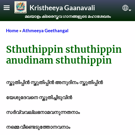
Skip to main content
Kristheeya Gaanavali
Sel
മലയാളം ക്രൈസ്തവ ഗാനങ്ങളുടെ മഹാശേഖരം
Breadcrumb
Home
Athmeeya Geethangal
Sthuthippin sthuthippin
anudinam sthuthippin
സ്തുതിപ്പിൻ സ്തുതിപ്പിൻ അനുദിനം സ്തുതിപ്പിൻ
യേശുദേവനെ സ്തുതിച്ചിടുവിൻ
സർവ്വവല്ലഭനാമവനുന്നതനാം
നമ്മെ വീണ്ടെടുത്തോനവനാം