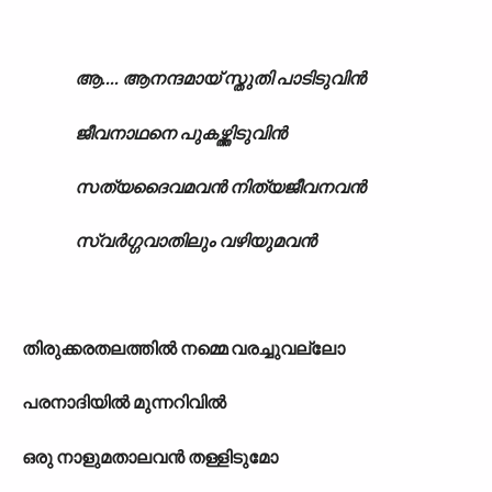
ആ.... ആനന്ദമായ് സ്തുതി പാടിടുവിൻ
ജീവനാഥനെ പുകഴ്ത്തിടുവിൻ
സത്യദൈവമവൻ നിത്യജീവനവൻ
സ്വർഗ്ഗവാതിലും വഴിയുമവൻ
തിരുക്കരതലത്തിൽ നമ്മെ വരച്ചുവല്ലോ
പരനാദിയിൽ മുന്നറിവിൽ
ഒരു നാളുമതാലവൻ തള്ളിടുമോ