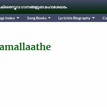
 ക്രൈസ്തവ ഗാനങ്ങളുടെ മഹാശേഖരം
ngs Index
Song Books
Lyricists Biography
Co
amallaathe