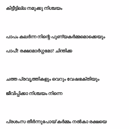
കിട്ടീട്ടില്ല നമുക്കു നിശ്ചയം
പാപം കലർന്ന നിന്റെ പുണ്യകർമ്മമൊക്കെയും
പാപീ! രക്ഷാമാർഗ്ഗമോ? ചിന്തിക്ക
ചത്ത പ്രവൃത്തികളും വെറും വേഷഭക്തിയും
ജീവിപ്പിക്കാ നിശ്ചയം നിന്നെ
പ്രശംസ തീർന്നുപോയ് കർമ്മം നൽകാ രക്ഷയെ