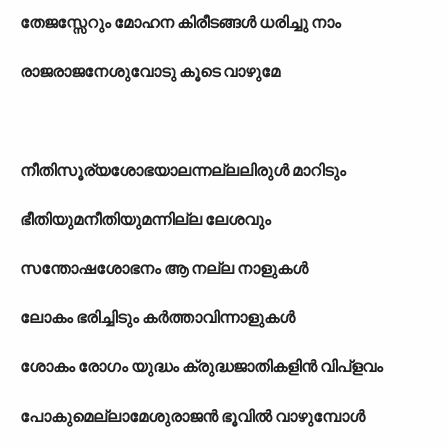
തേജസ്സേറും മോഹന കിരീടങ്ങൾ ധരിച്ചു നാം
രാജരാജനേശുവോടു കൂടെ വാഴുമേ
നീതിസൂര്യശോഭയാലന്നല്ലലിരുൾ മാറിടും
ഭീതിയുമനീതിയുമന്നില്ല ലേശവും
സന്തോഷശോഭനം ആ നല്ല നാളുകൾ
ലോകം ഭരിച്ചിടും കർത്താവിന്നാളുകൾ
ശോകം രോഗം യുദ്ധം ക്രുദ്ധജാതികളിൻ വിപ്ളവം
പോകുമെല്ലാമേശുരാജൻ ഭൂവിൽ വാഴുമ്പോൾ