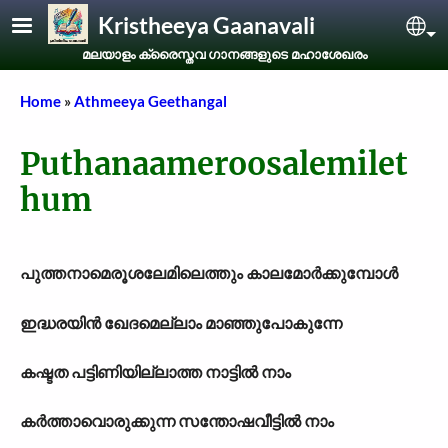
Skip to main content
Kristheeya Gaanavali
Sel
മലയാളം ക്രൈസ്തവ ഗാനങ്ങളുടെ മഹാശേഖരം
Breadcrumb
Home
Athmeeya Geethangal
Puthanaameroosalemilet
hum
പുത്തനാമെരൂശലേമിലെത്തും കാലമോർക്കുമ്പോൾ
ഇദ്ധരയിൻ ഖേദമെല്ലാം മാഞ്ഞുപോകുന്നേ
കഷ്ടത പട്ടിണിയില്ലാത്ത നാട്ടിൽ നാം
കർത്താവൊരുക്കുന്ന സന്തോഷവീട്ടിൽ നാം