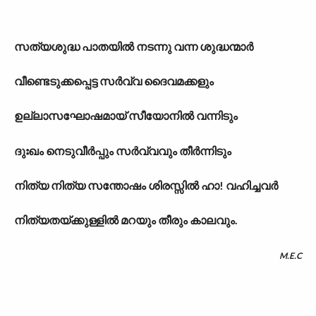
സത്യശുദ്ധ പാതയിൽ നടന്നു വന്ന ശുദ്ധന്മാർ
വീണ്ടെടുക്കപ്പെട്ട സർവ്വ ദൈവമക്കളും
ഉല്ലാസഘോഷമായ് സീയോനിൽ വന്നിടും
ദുഃഖം നെടുവീർപ്പും സർവ്വവും തീർന്നിടും
നിത്യ നിത്യ സന്തോഷം ശിരസ്സിൽ ഹാ! വഹിച്ചവർ
നിത്യതയ്ക്കുള്ളിൽ മറയും തീരും കാലവും.
M.E.C