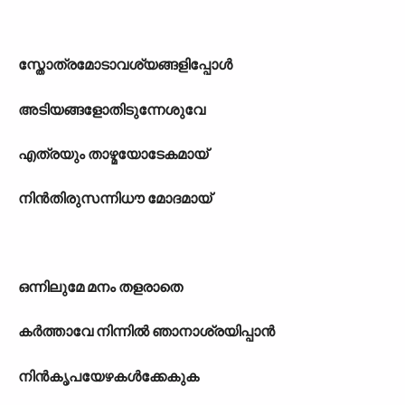
സ്തോത്രമോടാവശ്യങ്ങളിപ്പോൾ
അടിയങ്ങളോതിടുന്നേശുവേ
എത്രയും താഴ്മയോടേകമായ്
നിൻതിരുസന്നിധൗ മോദമായ്
ഒന്നിലുമേ മനം തളരാതെ
കർത്താവേ നിന്നിൽ ഞാനാശ്രയിപ്പാൻ
നിൻകൃപയേഴകൾക്കേകുക