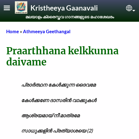
Skip to main content
Kristheeya Gaanavali
Sel
മലയാളം ക്രൈസ്തവ ഗാനങ്ങളുടെ മഹാശേഖരം
Breadcrumb
Home
Athmeeya Geethangal
Praarthhana kelkkunna
daivame
പ്രാർത്ഥന കേൾക്കുന്ന ദൈവമേ
കേൾക്കണേ ദാസരിൻ വാക്കുകൾ
ആശ്രയമായ് നീ മാത്രമേ
സാധുക്കളിൻ പ്രത്യാശയെ (2)