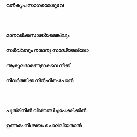
വൻകൃപ സാഗരമേശുവേ
മാനവർക്കസാദ്ധ്യമെങ്കിലും
സർവ്വവും നാഥനു സാദ്ധ്യമല്ലോ
ആകുലഭാരങ്ങളാകവെ നീക്കി
നിവർത്തിക്ക നിൻഹിതംപോൽ
പുത്രിനിൽ വിശ്വസിച്ചപേക്ഷിക്കിൽ
ഉത്തരം നിശ്ചയം ചൊല്ലിയതാൽ