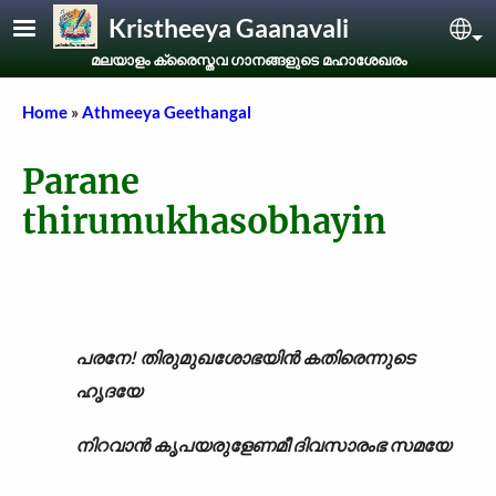
Skip to main content
Kristheeya Gaanavali
Sel
മലയാളം ക്രൈസ്തവ ഗാനങ്ങളുടെ മഹാശേഖരം
Breadcrumb
Home
Athmeeya Geethangal
Parane
thirumukhasobhayin
പരനേ! തിരുമുഖശോഭയിൻ കതിരെന്നുടെ
ഹൃദയേ
നിറവാൻ കൃപയരുളേണമീ ദിവസാരംഭ സമയേ