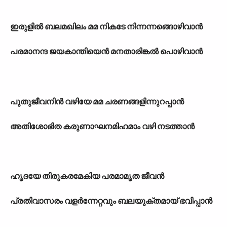
ഇരുളിൽ ബലമഖിലം മമ നികടേ നിന്നന്നങ്ങൊഴിവാൻ
പരമാനന്ദ ജയകാന്തിയെൻ മനതാരിങ്കൽ പൊഴിവാൻ
പുതുജീവനിൻ വഴിയേ മമ ചരണങ്ങളിന്നുറപ്പാൻ
അതിശോഭിത കരുണാഘനമിഹമാം വഴി നടത്താൻ
ഹൃദയേ തിരുകരമേകിയ പരമാമൃത ജീവൻ
പ്രതിവാസരം വളർന്നേറ്റവും ബലയുക്തമായ് ഭവിപ്പാൻ