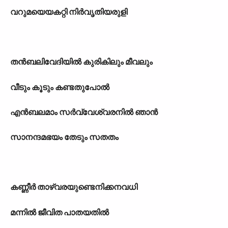
വറുമയെയകറ്റി നിർവൃതിയരുളി
തൻബലിവേദിയിൽ കുരികിലും മീവലും
വീടും കൂടും കണ്ടതുപോൽ
എൻബലമാം സർവ്വേശ്വരനിൽ ഞാൻ
സാനന്ദമഭയം തേടും സതതം
കണ്ണീർ താഴ്വരയുണ്ടെനിക്കനവധി
മന്നിൽ ജീവിത പാതയതിൽ