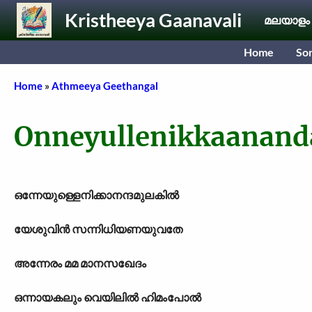
Skip to main content
Kristheeya Gaanavali
മലയാളം
Home
So
Breadcrumb
Home
Athmeeya Geethangal
Onneyullenikkaanand
ഒന്നേയുള്ളെനിക്കാനന്ദമുലകിൽ
യേശുവിൻ സന്നിധിയണയുവതേ
അന്നേരം മമ മാനസഖേദം
ഒന്നായകലും വെയിലിൽ ഹിമംപോൽ