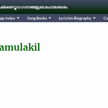
 ക്രൈസ്തവ ഗാനങ്ങളുടെ മഹാശേഖരം
ngs Index
Song Books
Lyricists Biography
Co
amulakil