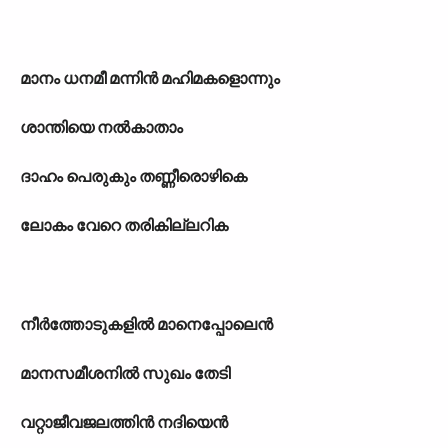
മാനം ധനമീ മന്നിൻ മഹിമകളൊന്നും
ശാന്തിയെ നൽകാതാം
ദാഹം പെരുകും തണ്ണീരൊഴികെ
ലോകം വേറെ തരികില്ലറിക
നീർത്തോടുകളിൽ മാനെപ്പോലെൻ
മാനസമീശനിൽ സുഖം തേടി
വറ്റാജീവജലത്തിൻ നദിയെൻ