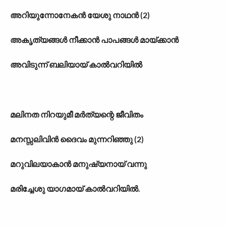
അറിയുന്നോനേകൻ യേശു നാഥൻ (2)
അകൃത്യങ്ങൾ നീക്കാൻ പാപങ്ങൾ മായ്ക്കാൻ
അവിടുന്ന് ബലിയായ് കാൽവറിയിൽ
മലിനത നിറയുമീ മർത്യന്റെ ജീവിതം
മനസ്സലിവിൻ ദൈവം മുന്നറിഞ്ഞു (2)
മറുവിലയാകാൻ മനുഷ്യനായ് വന്നു
മരിച്ചേശു യാഗമായ് കാൽവറിയിൽ.