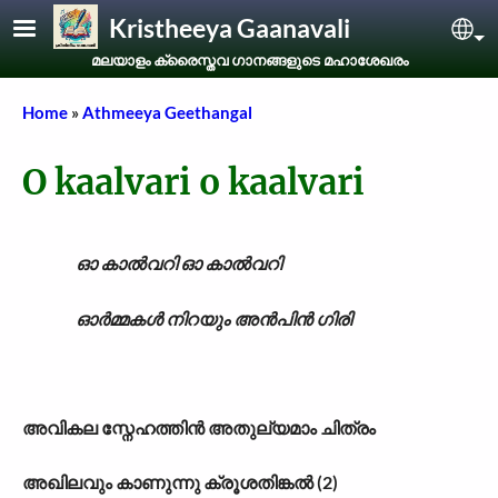
Skip to main content
Kristheeya Gaanavali
Sel
മലയാളം ക്രൈസ്തവ ഗാനങ്ങളുടെ മഹാശേഖരം
Breadcrumb
Home
Athmeeya Geethangal
O kaalvari o kaalvari
ഓ കാൽവറി ഓ കാൽവറി
ഓർമ്മകൾ നിറയും അൻപിൻ ഗിരി
അവികല സ്നേഹത്തിൻ അതുല്യമാം ചിത്രം
അഖിലവും കാണുന്നു ക്രൂശതിങ്കൽ (2)