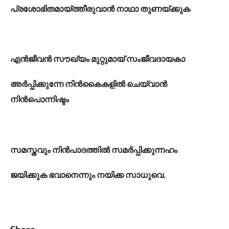
പ്രശോഭിതമായ്ത്തീരുവാൻ നാഥാ തുണയ്ക്കുക
എൻജീവൻ സൗഖ്യം മുറ്റുമായ് സംജീവദായകാ
അർപ്പിക്കുന്നേ നിൻകൈകളിൽ ചെയ്‌വാൻ
നിൻപൊന്നിഷ്ടം
സമസ്തവും നിൻപാദത്തിൽ സമർപ്പിക്കുന്നഹം
ജയിക്കുക ഭവാനെന്നും നയിക്ക സാധുവെ.