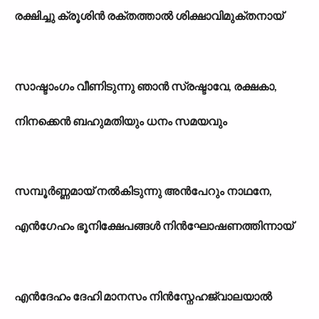
രക്ഷിച്ചു ക്രൂശിൻ രക്തത്താൽ ശിക്ഷാവിമുക്തനായ്
സാഷ്ടാംഗം വീണിടുന്നു ഞാൻ സ്രഷ്ടാവേ, രക്ഷകാ,
നിനക്കെൻ ബഹുമതിയും ധനം സമയവും
സമ്പൂർണ്ണമായ് നൽകിടുന്നു അൻപേറും നാഥനേ,
എൻഗേഹം ഭൂനിക്ഷേപങ്ങൾ നിൻഘോഷണത്തിന്നായ്
എൻദേഹം ദേഹി മാനസം നിൻസ്നേഹജ്വാലയാൽ