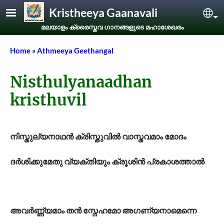
Skip to main content
Kristheeya Gaanavali
Sel
മലയാളം ക്രൈസ്തവ ഗാനങ്ങളുടെ മഹാശേഖരം
Breadcrumb
Home
Athmeeya Geethangal
Nisthulyanaadhan
kristhuvil
നിസ്തുല്യനാഥൻ ക്രിസ്തുവിൽ വാസ്തവമാം മോദം
ദർശിക്കുമേതു വ്യക്തിയും ക്രൂശിൻ പ്രകാശത്താൽ
അവർണ്ണ്യമാം തൻ സ്നേഹമോ അഗണ്യനാമെന്നെ