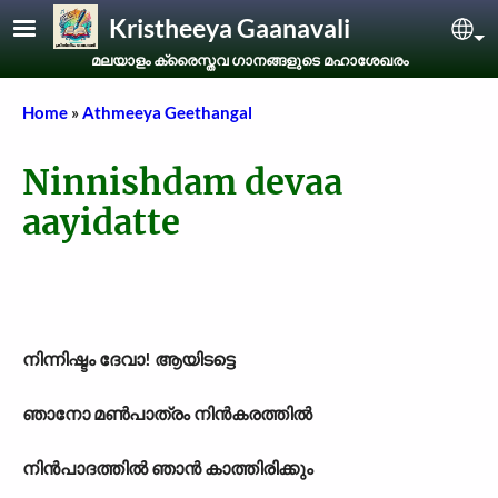
Skip to main content
Kristheeya Gaanavali
Sel
മലയാളം ക്രൈസ്തവ ഗാനങ്ങളുടെ മഹാശേഖരം
Breadcrumb
Home
Athmeeya Geethangal
Ninnishdam devaa
aayidatte
നിന്നിഷ്ടം ദേവാ! ആയിടട്ടെ
ഞാനോ മൺപാത്രം നിൻകരത്തിൽ
നിൻപാദത്തിൽ ഞാൻ കാത്തിരിക്കും