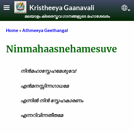
Skip to main content
Kristheeya Gaanavali
Sel
മലയാളം ക്രൈസ്തവ ഗാനങ്ങളുടെ മഹാശേഖരം
Breadcrumb
Home
Athmeeya Geethangal
Ninmahaasnehamesuve
നിൻമഹാസ്നേഹമേശുവേ!
എൻമനസ്സിന്നഗാധമേ
എന്നിൽ നിൻ സ്നേഹകാരണം
എന്നറിവിന്നതീതമേ