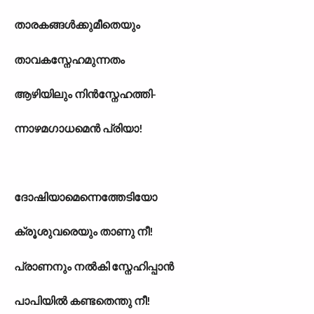
താരകങ്ങൾക്കുമീതെയും
താവകസ്നേഹമുന്നതം
ആഴിയിലും നിൻസ്നേഹത്തി-
ന്നാഴമഗാധമെൻ പ്രിയാ!
ദോഷിയാമെന്നെത്തേടിയോ
ക്രൂശുവരെയും താണു നീ!
പ്രാണനും നൽകി സ്നേഹിപ്പാൻ
പാപിയിൽ കണ്ടതെന്തു നീ!