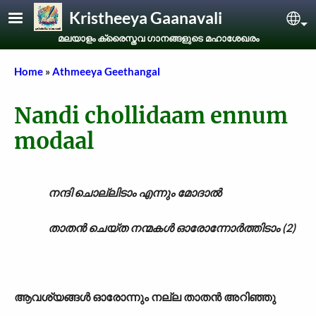
Skip to main content
Kristheeya Gaanavali
Sel
മലയാളം ക്രൈസ്തവ ഗാനങ്ങളുടെ മഹാശേഖരം
Breadcrumb
Home
Athmeeya Geethangal
Nandi chollidaam ennum
modaal
നന്ദി ചൊല്ലിടാം എന്നും മോദാൽ
താതൻ ചെയ്ത നന്മകൾ ഓരോന്നോർത്തിടാം (2)
ആവശ്യങ്ങൾ ഓരോന്നും നല്ല താതൻ അറിഞ്ഞു