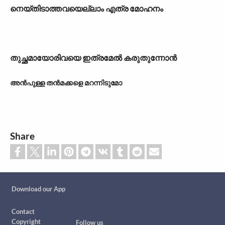
നെയ്തിടാത്തവയെല്ലാം എത്ര മോഹനം
തുച്ഛമായോരിവയെ ഇത്രമേൽ കരുതുന്നോൻ
അൻപുള്ള തൻമക്കളെ മറന്നിടുമോ
Share
Custom footer
Download our App
Footer
Contact
Copyright
Follow us