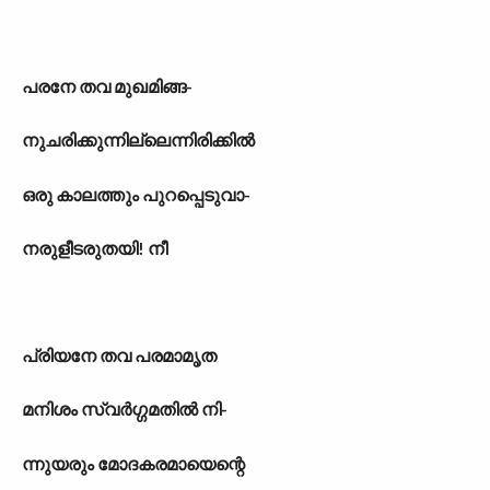
പരനേ തവ മുഖമിങ്ങ-
നുചരിക്കുന്നില്ലെന്നിരിക്കിൽ
ഒരു കാലത്തും പുറപ്പെടുവാ-
നരുളീടരുതയി! നീ
പ്രിയനേ തവ പരമാമൃത
മനിശം സ്വർഗ്ഗമതിൽ നി-
ന്നുയരും മോദകരമായെന്റെ