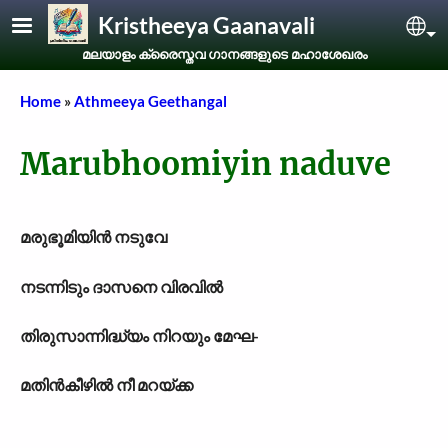
Skip to main content
Kristheeya Gaanavali
Sel
മലയാളം ക്രൈസ്തവ ഗാനങ്ങളുടെ മഹാശേഖരം
Breadcrumb
Home
Athmeeya Geethangal
Marubhoomiyin naduve
മരുഭൂമിയിൻ നടുവേ
നടന്നിടും ദാസനെ വിരവിൽ
തിരുസാന്നിദ്ധ്യം നിറയും മേഘ-
മതിൻകീഴിൽ നീ മറയ്ക്ക