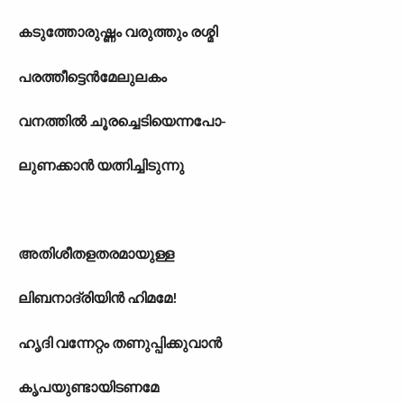
കടുത്തോരുഷ്ണം വരുത്തും രശ്മി
പരത്തീട്ടെൻമേലുലകം
വനത്തിൽ ചൂരച്ചെടിയെന്നപോ-
ലുണക്കാൻ യത്നിച്ചിടുന്നു
അതിശീതളതരമായുള്ള
ലിബനാദ്രിയിൻ ഹിമമേ!
ഹൃദി വന്നേറ്റം തണുപ്പിക്കുവാൻ
കൃപയുണ്ടായിടണമേ