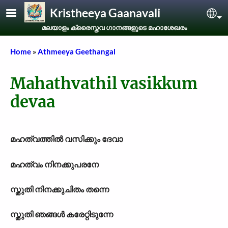
Skip to main content
Kristheeya Gaanavali
Sel
മലയാളം ക്രൈസ്തവ ഗാനങ്ങളുടെ മഹാശേഖരം
Breadcrumb
Home
Athmeeya Geethangal
Mahathvathil vasikkum
devaa
മഹത്വത്തിൽ വസിക്കും ദേവാ
മഹത്വം നിനക്കുപരനേ
സ്തുതി നിനക്കുചിതം തന്നെ
സ്തുതി ഞങ്ങൾ കരേറ്റിടുന്നേ