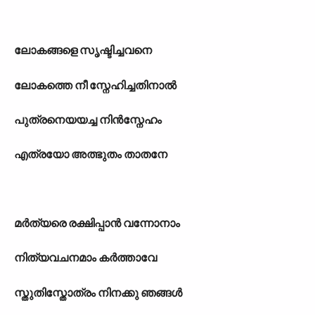
ലോകങ്ങളെ സൃഷ്ടിച്ചവനെ
ലോകത്തെ നീ സ്നേഹിച്ചതിനാൽ
പുത്രനെയയച്ച നിൻസ്നേഹം
എത്രയോ അത്ഭുതം താതനേ
മർത്യരെ രക്ഷിപ്പാൻ വന്നോനാം
നിത്യവചനമാം കർത്താവേ
സ്തുതിസ്തോത്രം നിനക്കു ഞങ്ങൾ