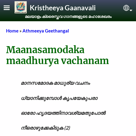
Skip to main content
Kristheeya Gaanavali
Sel
മലയാളം ക്രൈസ്തവ ഗാനങ്ങളുടെ മഹാശേഖരം
Breadcrumb
Home
Athmeeya Geethangal
Maanasamodaka
maadhurya vachanam
മാനസമോദക മാധുര്യ വചനം
ധ്യാനിക്കുമ്പോൾ കൃപയേകുപരാ
ഓരോ ഹൃദയത്തിനാവശ്യമതുപോൽ
നീരൊഴുക്കേകിടുക (2)