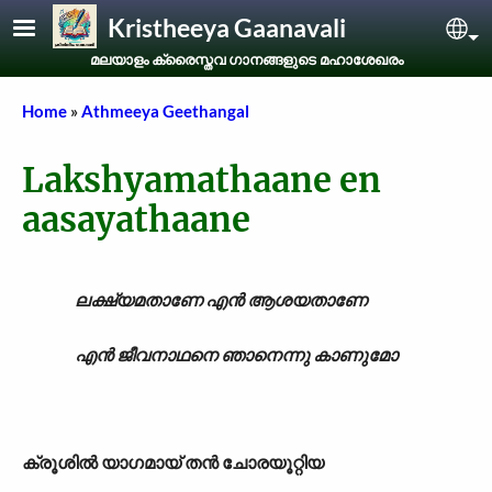
Skip to main content
Kristheeya Gaanavali
Sel
മലയാളം ക്രൈസ്തവ ഗാനങ്ങളുടെ മഹാശേഖരം
Breadcrumb
Home
Athmeeya Geethangal
Lakshyamathaane en
aasayathaane
ലക്ഷ്യമതാണേ എൻ ആശയതാണേ
എൻ ജീവനാഥനെ ഞാനെന്നു കാണുമോ
ക്രൂശിൽ യാഗമായ് തൻ ചോരയൂറ്റിയ