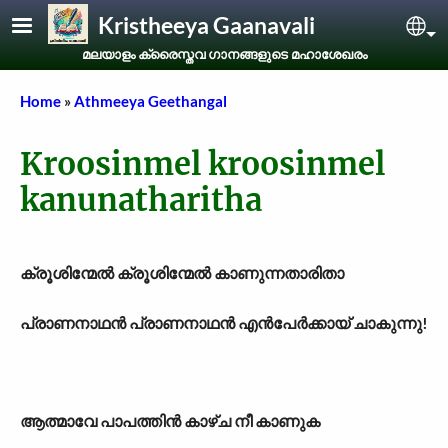
Skip to main content
Kristheeya Gaanavali
Sel
മലയാളം ക്രൈസ്തവ ഗാനങ്ങളുടെ മഹാശേഖരം
Breadcrumb
Home
Athmeeya Geethangal
Kroosinmel kroosinmel
kanunatharitha
ക്രൂശിന്മേൽ ക്രൂശിന്മേൽ കാണുന്നതാരിതാ
പ്രാണനാഥൻ പ്രാണനാഥൻ എൻപേർക്കായ് ചാകുന്നു!
ആത്മാവേ പാപത്തിൻ കാഴ്ച നീ കാണുക