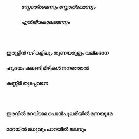
സ്തോത്രമെന്നും സ്തോത്രമെന്നും
എൻജീവകാലമെന്നും
ഇരുളിൻ വഴികളിലും തുണയരുളും വല്ലഭനേ
ഹൃദയം കലങ്ങി മിഴികൾ നനഞ്ഞാൽ
കണ്ണീർ തുടപ്പവനേ
ഇരവിൽ മറവിടമേ പൊൻപുലരിയിൽ മന്നയുമേ
മാറയിൽ മധുവും പാറയിൽ ജലവും