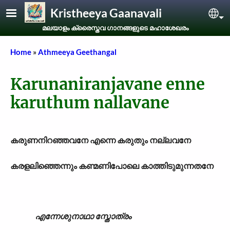
Skip to main content
Kristheeya Gaanavali
Sel
മലയാളം ക്രൈസ്തവ ഗാനങ്ങളുടെ മഹാശേഖരം
Breadcrumb
Home
Athmeeya Geethangal
Karunaniranjavane enne
karuthum nallavane
കരുണനിറഞ്ഞവനേ എന്നെ കരുതും നല്ലവനേ
കരളലിഞ്ഞെന്നും കണ്മണിപോലെ കാത്തിടുമുന്നതനേ
എന്നേശുനാഥാ സ്തോത്രം