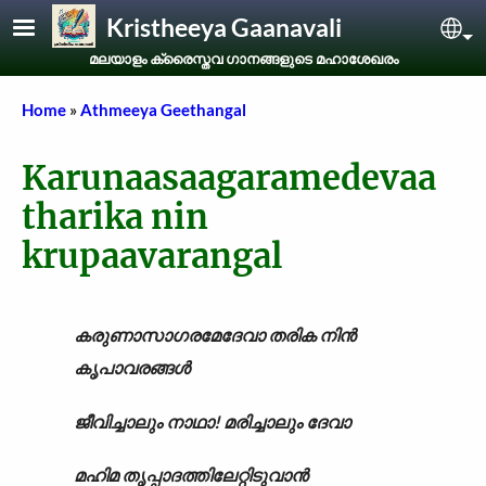
Skip to main content
Kristheeya Gaanavali
Sel
മലയാളം ക്രൈസ്തവ ഗാനങ്ങളുടെ മഹാശേഖരം
Breadcrumb
Home
Athmeeya Geethangal
Karunaasaagaramedevaa
tharika nin
krupaavarangal
കരുണാസാഗരമേദേവാ തരിക നിൻ
കൃപാവരങ്ങൾ
ജീവിച്ചാലും നാഥാ! മരിച്ചാലും ദേവാ
മഹിമ തൃപ്പാദത്തിലേറ്റിടുവാൻ