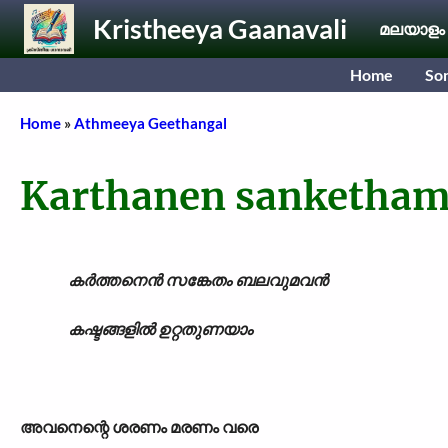
Skip to main content
Kristheeya Gaanavali
മലയാളം
Home
So
Breadcrumb
Home
Athmeeya Geethangal
Karthanen sanketha
കർത്തനെൻ സങ്കേതം ബലവുമവൻ
കഷ്ടങ്ങളിൽ ഉറ്റതുണയാം
അവനെന്റെ ശരണം മരണം വരെ