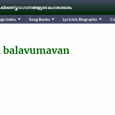
 ക്രൈസ്തവ ഗാനങ്ങളുടെ മഹാശേഖരം
ngs Index
Song Books
Lyricists Biography
Co
m balavumavan