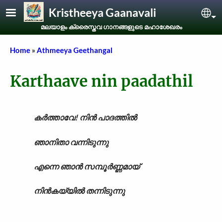
Skip to main content
Kristheeya Gaanavali
Sel
മലയാളം ക്രൈസ്തവ ഗാനങ്ങളുടെ മഹാശേഖരം
Breadcrumb
Home
Athmeeya Geethangal
Karthaave nin paadathil
കർത്താവേ! നിൻ പാദത്തിൽ
ഞാനിതാ വന്നിടുന്നു
എന്നെ ഞാൻ സമ്പൂർണ്ണമായ്
നിൻകയ്യിൽ തന്നിടുന്നു