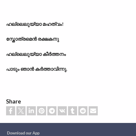
ഹല്ലെലുയ്യാ മഹത്വം!
സ്തോത്രമെൻ രക്ഷകനു
ഹല്ലെലുയ്യാ കീർത്തനം
പാടും ഞാൻ കർത്താവിന്നു.
Share
Custom footer
Download our App