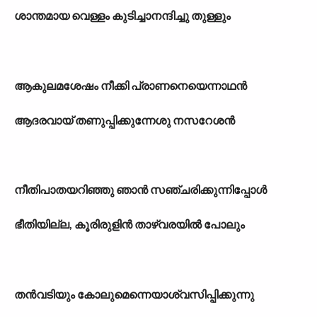
ശാന്തമായ വെള്ളം കുടിച്ചാനന്ദിച്ചു തുള്ളും
ആകുലമശേഷം നീക്കി പ്രാണനെയെന്നാഥൻ
ആദരവായ് തണുപ്പിക്കുന്നേശു നസറേശൻ
നീതിപാതയറിഞ്ഞു ഞാൻ സഞ്ചരിക്കുന്നിപ്പോൾ
ഭീതിയില്ല, കൂരിരുളിൻ താഴ്വരയിൽ പോലും
തൻവടിയും കോലുമെന്നെയാശ്വസിപ്പിക്കുന്നു