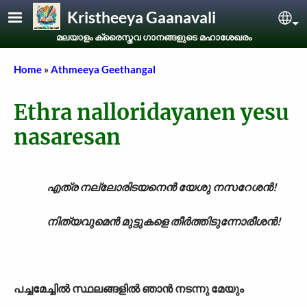
Skip to main content
Kristheeya Gaanavali
Sel
മലയാളം ക്രൈസ്തവ ഗാനങ്ങളുടെ മഹാശേഖരം
Breadcrumb
Home
Athmeeya Geethangal
Ethra nalloridayanen yesu
nasaresan
എത്ര നല്ലോരിടയനെൻ യേശു നസറേശൻ!
നിത്യവുമെൻ മുട്ടുകളെ തീർത്തിടുന്നോരീശൻ!
പച്ചമേച്ചിൽ സ്ഥലങ്ങളിൽ ഞാൻ നടന്നു മേയും