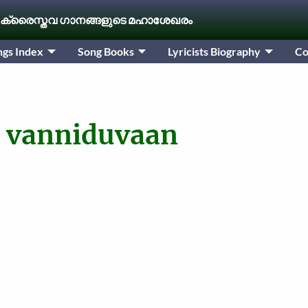
 ക്രൈസ്തവ ഗാനങ്ങളുടെ മഹാശേഖരം
ngs Index
Song Books
Lyricists Biography
Co
 vanniduvaan