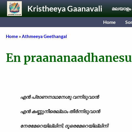
Skip to main content
Kristheeya Gaanavali
മലയാളം
Home
So
Breadcrumb
Home
Athmeeya Geethangal
En praananaadhanesu
എൻ പ്രാണനാഥനേശു വന്നിടുവാൻ
എൻ കണ്ണുനീരെല്ലാം തീർന്നിടുവാൻ
നേരമേറെയില്ലിനി, ദൂരെമേറെയില്ലിനി