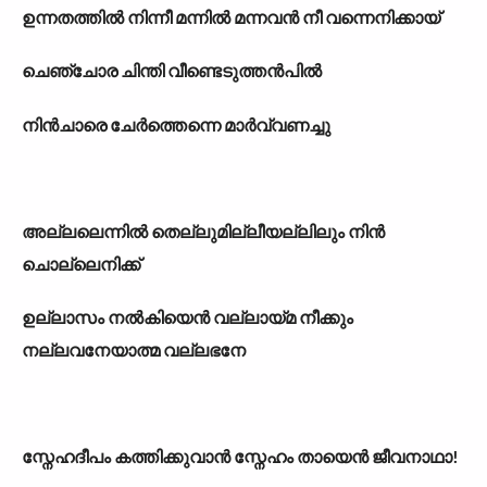
ഉന്നതത്തിൽ നിന്നീ മന്നിൽ മന്നവൻ നീ വന്നെനിക്കായ്
ചെഞ്ചോര ചിന്തി വീണ്ടെടുത്തൻപിൽ
നിൻചാരെ ചേർത്തെന്നെ മാർവ്വണച്ചു
അല്ലലെന്നിൽ തെല്ലുമില്ലീയല്ലിലും നിൻ
ചൊല്ലെനിക്ക്
ഉല്ലാസം നൽകിയെൻ വല്ലായ്മ നീക്കും
നല്ലവനേയാത്മ വല്ലഭനേ
സ്നേഹദീപം കത്തിക്കുവാൻ സ്നേഹം തായെൻ ജീവനാഥാ!