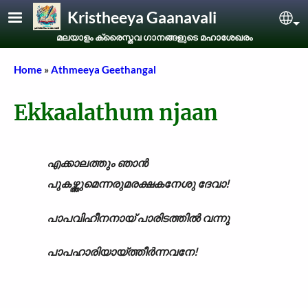
Skip to main content
Kristheeya Gaanavali
Sel
മലയാളം ക്രൈസ്തവ ഗാനങ്ങളുടെ മഹാശേഖരം
Breadcrumb
Home
Athmeeya Geethangal
Ekkaalathum njaan
എക്കാലത്തും ഞാൻ
പുകഴ്ത്തുമെന്നരുമരക്ഷകനേശു ദേവാ!
പാപവിഹീനനായ് പാരിടത്തിൽ വന്നു
പാപഹാരിയായ്ത്തീർന്നവനേ!